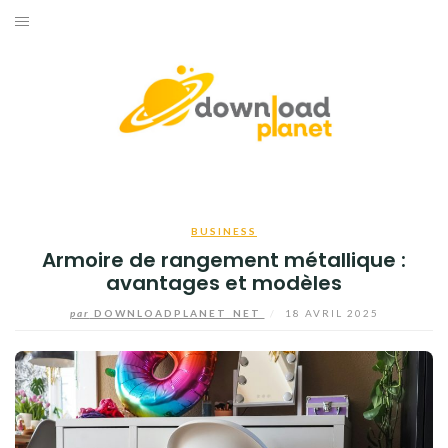
Aller
au
ACCUEIL
contenu
BUSINESS
HIGH-TECH
INFORMATIQUE
BUSINESS
INTERNET
Armoire de rangement métallique :
avantages et modèles
JEUX
par
DOWNLOADPLANET_NET
/
18 AVRIL 2025
TÉLÉPHONE