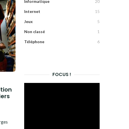
Informatique
20
Internet
15
Jeux
5
Non classé
1
Téléphone
6
FOCUS !
tion
iers
rges