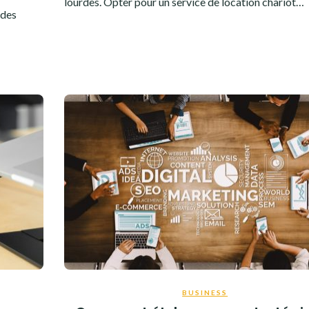
lourdes. Opter pour un service de location chariot…
 des
BUSINESS