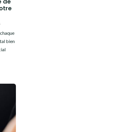
e de
otre
5
r chaque
tal bien
ial