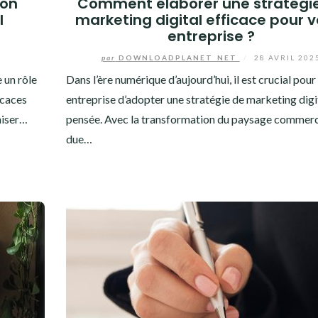
ion
Comment élaborer une stratégi
l
marketing digital efficace pour v
entreprise ?
5
par
DOWNLOADPLANET_NET
/
28 AVRIL 202
 un rôle
Dans l’ère numérique d’aujourd’hui, il est crucial pou
icaces
entreprise d’adopter une stratégie de marketing digi
niser…
pensée. Avec la transformation du paysage commerc
due…