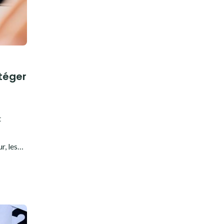
otéger
5
t
ur, les…