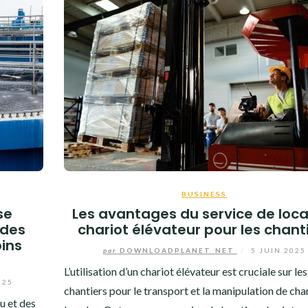
BUSINESS
se
Les avantages du service de loca
 des
chariot élévateur pour les chant
ins
par
DOWNLOADPLANET_NET
/
5 JUIN 2025
L’utilisation d’un chariot élévateur est cruciale sur les
025
chantiers pour le transport et la manipulation de cha
u et des