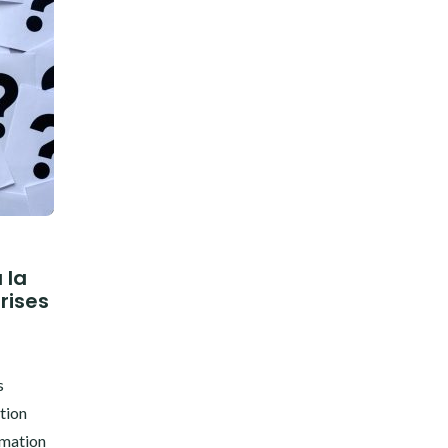
 la
rises
s
tion
mmation