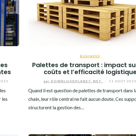
BUSINESS
les
Palettes de transport : impact su
ntes
coûts et l’efficacité logistiqu
2025
par
DOWNLOADPLANET_NET
/
11 AOÛT 202
des
Quand il est question de palettes de transport dans l
 les
chain, leur rôle central ne fait aucun doute. Ces supp
structurent la gestion des…