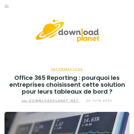
Aller
au
ACCUEIL
contenu
BUSINESS
HIGH-TECH
INFORMATIQUE
INFORMATIQUE
INTERNET
Office 365 Reporting : pourquoi les
entreprises choisissent cette solution
JEUX
pour leurs tableaux de bord ?
par
DOWNLOADPLANET_NET
/
26 JUIN 2025
TÉLÉPHONE