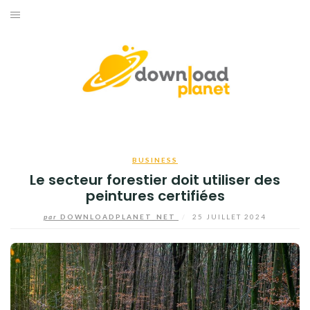
Aller
au
ACCUEIL
contenu
BUSINESS
HIGH-TECH
INFORMATIQUE
BUSINESS
INTERNET
Le secteur forestier doit utiliser des
peintures certifiées
JEUX
par
DOWNLOADPLANET_NET
/
25 JUILLET 2024
TÉLÉPHONE