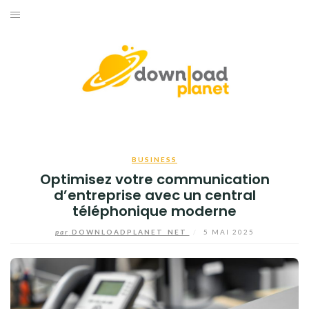
Aller
au
ACCUEIL
contenu
BUSINESS
HIGH-TECH
INFORMATIQUE
BUSINESS
INTERNET
Optimisez votre communication
d’entreprise avec un central
JEUX
téléphonique moderne
par
DOWNLOADPLANET_NET
/
5 MAI 2025
TÉLÉPHONE