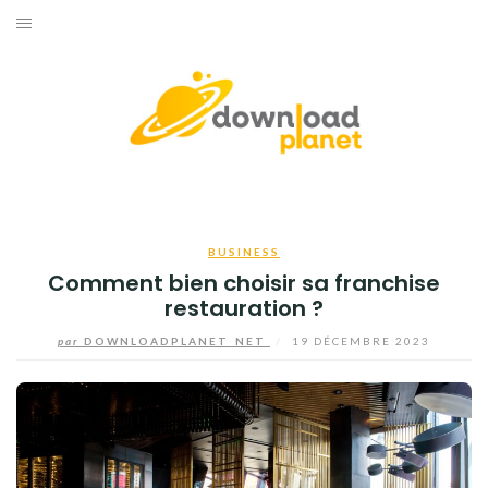
Aller
au
ACCUEIL
contenu
BUSINESS
HIGH-TECH
INFORMATIQUE
BUSINESS
INTERNET
Comment bien choisir sa franchise
restauration ?
JEUX
par
DOWNLOADPLANET_NET
/
19 DÉCEMBRE 2023
TÉLÉPHONE