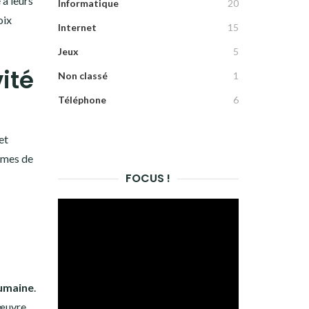
à leurs
Informatique
20
oix
Internet
15
Jeux
5
ité
Non classé
1
Téléphone
6
et
ermes de
FOCUS !
humaine
.
’œuvre