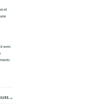
hé et
 une
ité avec
s
tements
IEURE →