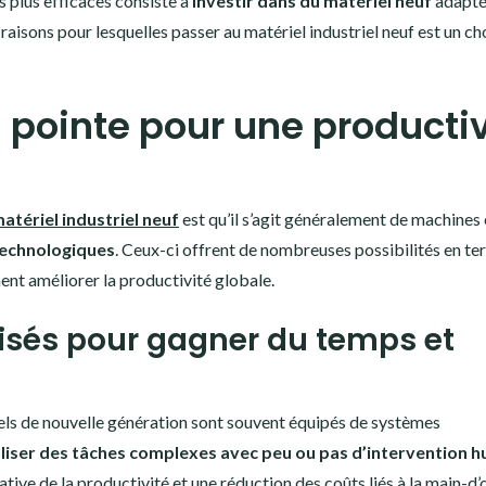
es plus efficaces consiste à
investir dans du matériel neuf
adapté 
 raisons pour lesquelles passer au matériel industriel neuf est un ch
 pointe pour une productiv
atériel industriel neuf
est qu’il s’agit généralement de machines 
technologiques
. Ceux-ci offrent de nombreuses possibilités en t
ent améliorer la productivité globale.
sés pour gagner du temps et
els de nouvelle génération sont souvent équipés de systèmes
liser des tâches complexes avec peu ou pas d’intervention 
ative de la productivité et une réduction des coûts liés à la main-d