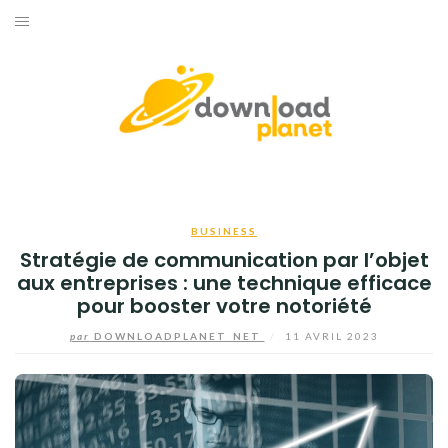
Aller
au
ACCUEIL
contenu
BUSINESS
HIGH-TECH
INFORMATIQUE
BUSINESS
INTERNET
Stratégie de communication par l’objet
aux entreprises : une technique efficace
JEUX
pour booster votre notoriété
par
DOWNLOADPLANET_NET
/
11 AVRIL 2023
TÉLÉPHONE