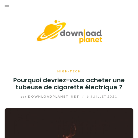
Aller
au
ACCUEIL
contenu
BUSINESS
HIGH-TECH
INFORMATIQUE
HIGH-TECH
INTERNET
Pourquoi devriez-vous acheter une
tubeuse de cigarette électrique ?
JEUX
par
DOWNLOADPLANET_NET
/
6 JUILLET 2021
TÉLÉPHONE