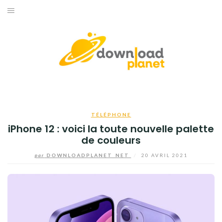
Aller
au
ACCUEIL
contenu
BUSINESS
HIGH-TECH
INFORMATIQUE
TÉLÉPHONE
INTERNET
iPhone 12 : voici la toute nouvelle palette
de couleurs
JEUX
par
DOWNLOADPLANET_NET
/
20 AVRIL 2021
TÉLÉPHONE