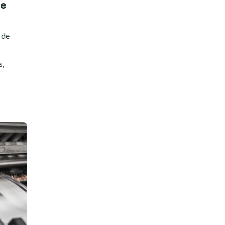
le
 de
s,