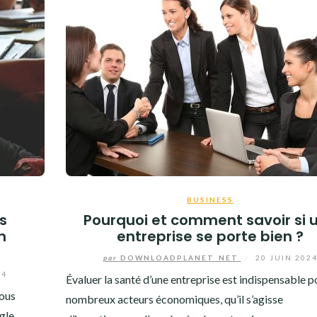
BUSINESS
s
Pourquoi et comment savoir si 
n
entreprise se porte bien ?
par
DOWNLOADPLANET_NET
/
20 JUIN 202
24
Évaluer la santé d’une entreprise est indispensable p
vous
nombreux acteurs économiques, qu’il s’agisse
gle