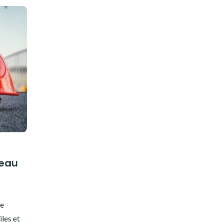
 eau
4
de
iles et