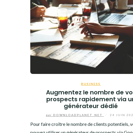
BUSINESS
Augmentez le nombre de vo
prospects rapidement via u
générateur dédié
par
DOWNLOADPLANET_NET
/
24 JUIN 20
Pour faire croître le nombre de clients potentiels, 
pouvez utiliser un générateur de prospects via Goo