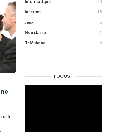
Informatique
20
Internet
15
Jeux
5
Non classé
1
Téléphone
6
FOCUS !
une
4
our de