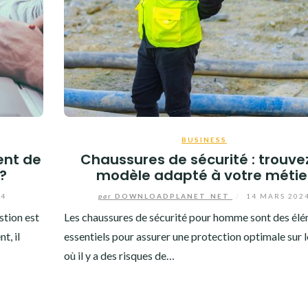
BUSINESS
ent de
Chaussures de sécurité : trouvez
 ?
modèle adapté à votre métie
24
par
DOWNLOADPLANET_NET
/
14 MARS 202
stion est
Les chaussures de sécurité pour homme sont des él
t, il
essentiels pour assurer une protection optimale sur l
où il y a des risques de…