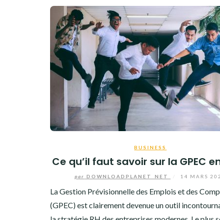
BUSINESS
Ce qu’il faut savoir sur la GPEC e
par
DOWNLOADPLANET_NET
/
14 MARS 20
La Gestion Prévisionnelle des Emplois et des Com
(GPEC) est clairement devenue un outil incontourn
la stratégie RH des entreprises modernes. Le plus