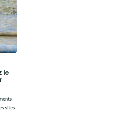
 le
r
4
éments
es sites