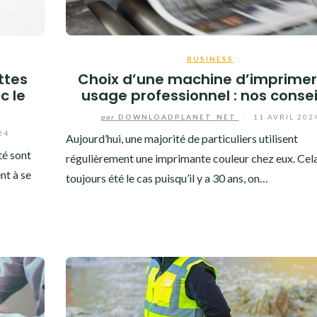
BUSINESS
ttes
Choix d’une machine d’imprimer
c le
usage professionnel : nos conse
par
DOWNLOADPLANET_NET
/
11 AVRIL 202
24
Aujourd’hui, une majorité de particuliers utilisent
té sont
régulièrement une imprimante couleur chez eux. Cela
nt à se
toujours été le cas puisqu’il y a 30 ans, on…