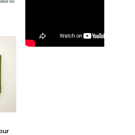
iaux ou
our