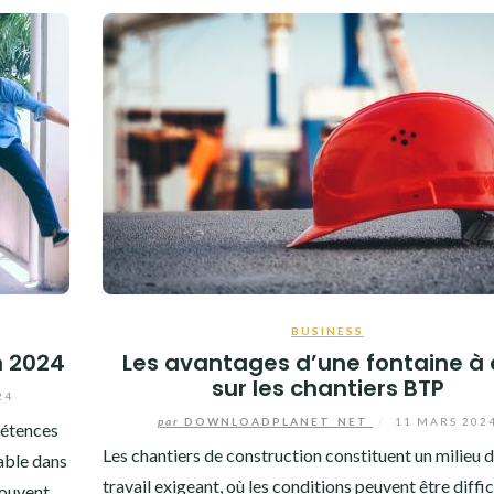
BUSINESS
n 2024
Les avantages d’une fontaine à
sur les chantiers BTP
24
par
DOWNLOADPLANET_NET
/
11 MARS 202
pétences
Les chantiers de construction constituent un milieu 
able dans
travail exigeant, où les conditions peuvent être diffic
 souvent…