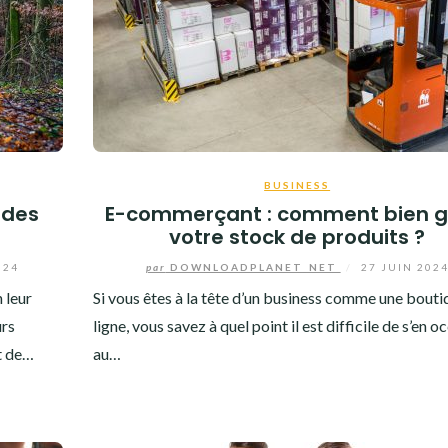
BUSINESS
r des
E-commerçant : comment bien g
votre stock de produits ?
024
par
DOWNLOADPLANET_NET
/
27 JUIN 202
 leur
Si vous êtes à la tête d’un business comme une bouti
urs
ligne, vous savez à quel point il est difficile de s’en 
et de…
au…