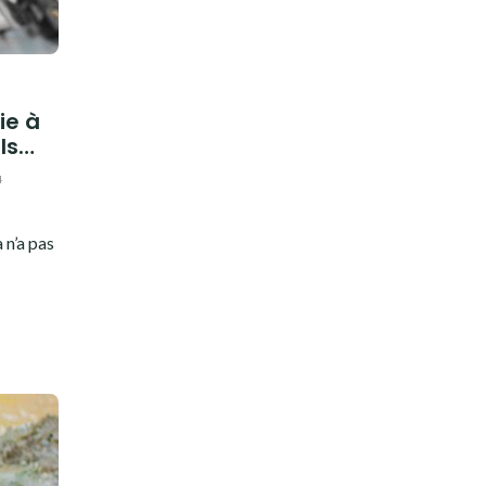
ie à
ils…
4
 n’a pas